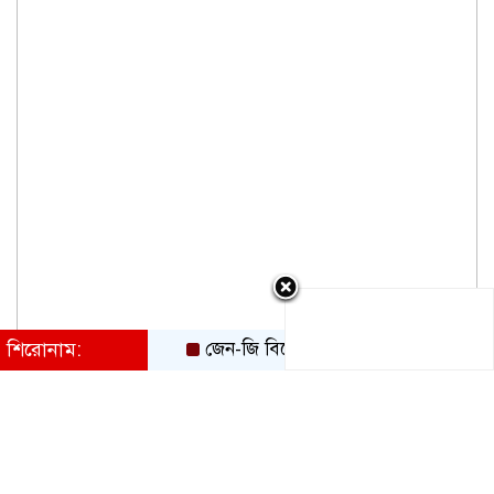
শিরোনাম:
জেন-জি বিক্ষোভের ধাক্কা, তরুণ ভোটার টানতে ই