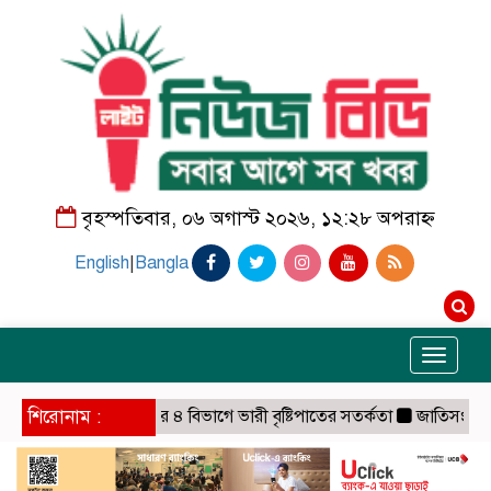
বৃহস্পতিবার, ০৬ অগাস্ট ২০২৬, ১২:২৮ অপরাহ্ন
English
|
Bangla
Toggle
navigati
শিরোনাম :
দেশের ৪ বিভাগে ভারী বৃষ্টিপাতের সতর্কতা
জাতিসংঘে জুলাই 