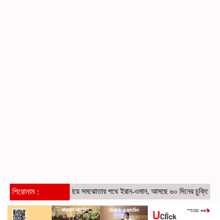
শিরোনাম :
হরমুজ নিয়ে সমঝোতার পথে ইরান-ওমান, আসছে ৬০ দিনের চুক্তি
প্রথম শ্র