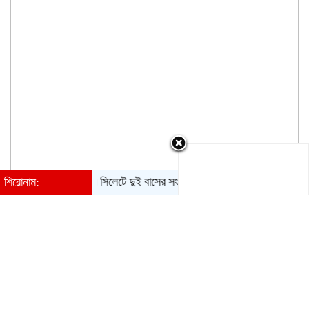
শিরোনাম:
সিলেটে দুই বাসের সংঘর্ষে নিহত ৮
সব জল্পনার অবসান, রিয়াল ম