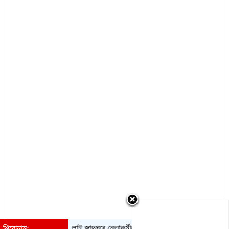
শিরোনাম:
জুলাই জাদুঘরে নেতাকর্মীদের ভাস্কর্য অপসারণ চান হেফাজতের নায়ে