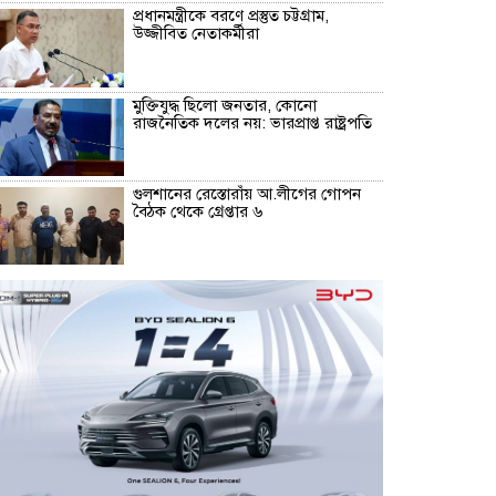
প্রধানমন্ত্রীকে বরণে প্রস্তুত চট্টগ্রাম,
উজ্জীবিত নেতাকর্মীরা
মুক্তিযুদ্ধ ছিলো জনতার, কোনো
রাজনৈতিক দলের নয়: ভারপ্রাপ্ত রাষ্ট্রপতি
গুলশানের রেস্তোরাঁয় আ.লীগের গোপন
বৈঠক থেকে গ্রেপ্তার ৬
ইতালি বিমানবন্দরে আটকা উড়োজাহাজ,
যা বলল বিমান কর্তৃপক্ষ
বোমা হামলার আশঙ্কায় সারাদেশে
পুলিশের হাই অ্যালার্ট জারি
২০ লাখ টাকা দিয়েও লিবিয়ায় বন্দি
ছেলেকে ফেরাতে পারল না পরিবার