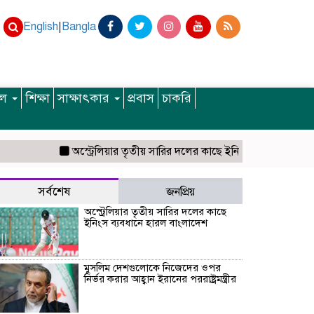
English
|
Bangla
ইল
শিক্ষা
সাক্ষাৎকার
প্রবাস
চাকরি
অস্ট্রেলিয়ার তৃতীয় সারির দলের কাছে ইনিংস ব্যবধানে হারল বাংলা
সর্বশেষ
জনপ্রিয়
অস্ট্রেলিয়ার তৃতীয় সারির দলের কাছে
ইনিংস ব্যবধানে হারল বাংলাদেশ
মুসলিম দেশগুলোকে নিজেদের ওপর
নির্ভর করার আহ্বান ইরানের পররাষ্ট্রমন্ত্রীর