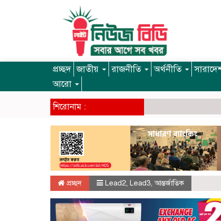
প্রচ্ছদ
জাতীয়
রাজনীতি
অর্থনীতি
সারাদে
আরো
শিরোনাম :
প্রচ্ছদ
Lead2
,
Lead3
,
আন্তর্জাতিক