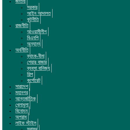
জাতীয়
সরকার
আইন আদালত
কূটনীতি
রাজনীতি
আওয়ামীলীগ
বিএনপি
অন্যান্য
অর্থনীতি
ব্যাংক-বীমা
শেয়ার বাজার
ব্যবসা বানিজ্য
শিল্প
কর্পোরেট
সারাদেশ
মহানগর
আন্তর্জাতিক
খেলাধুলা
বিনোদন
অপরাধ
লাইফ স্টাইল
স্বাস্থ