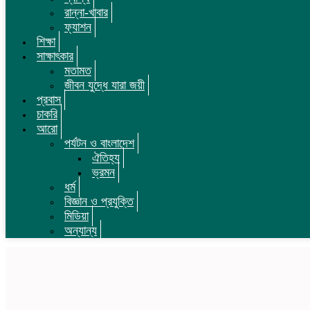
রান্না-খাবার
ফ্যাশন
শিক্ষা
সাক্ষাৎকার
মতামত
জীবন যুদ্ধে যারা জয়ী
প্রবাস
চাকরি
আরো
পর্যটন ও বাংলাদেশ
ঐতিহ্য
ভ্রমন
ধর্ম
বিজ্ঞান ও প্রযুক্তি
মিডিয়া
অন্যান্য