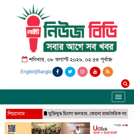
শনিবার, ০৮ অগাস্ট ২০২৬, ০২:৫৪ পূর্বাহ্ন
English
|
Bangla
Toggle
navigati
শিরোনাম :
মুক্তিযুদ্ধ ছিলো জনতার, কোনো রাজনৈতিক দলের নয়: ভারপ্রা