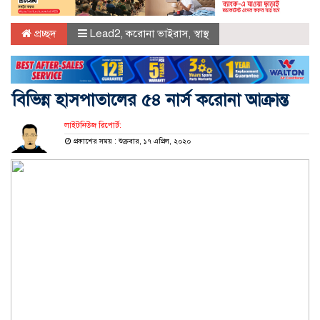
প্রচ্ছদ
Lead2
,
করোনা ভাইরাস
,
স্বাস্থ
বিভিন্ন হাসপাতালের ৫৪ নার্স করোনা আক্রান্ত
লাইটনিউজ রিপোর্ট:
প্রকাশের সময় : শুক্রবার, ১৭ এপ্রিল, ২০২০