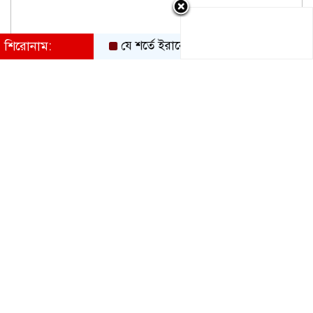
শিরোনাম:
যে শর্তে ইরানের ওপর থেকে নৌ অবরোধ তুলে নেবে যু