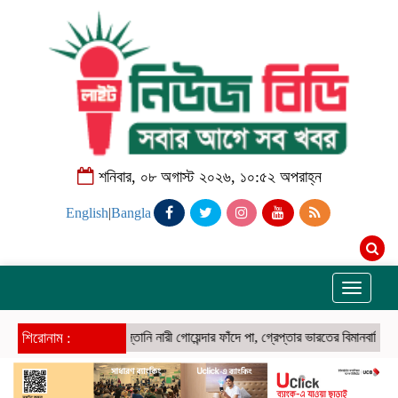
শনিবার, ০৮ অগাস্ট ২০২৬, ১০:৫২ অপরাহ্ন
English
|
Bangla
Toggle
navigati
শিরোনাম :
পাকিস্তানি নারী গোয়েন্দার ফাঁদে পা, গ্রেপ্তার ভারতের বিমানবাহিনীর পাইলট