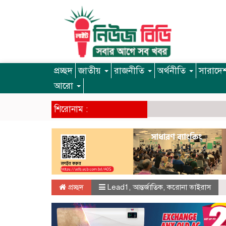
প্রচ্ছদ
জাতীয়
রাজনীতি
অর্থনীতি
সারাদে
আরো
শিরোনাম :
প্রচ্ছদ
Lead1
,
আন্তর্জাতিক
,
করোনা ভাইরাস