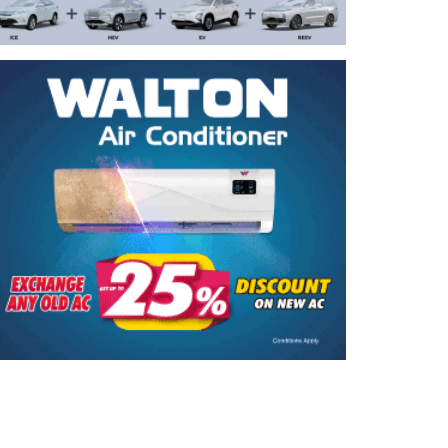
দুই ঘণ্টার ব্যবধানে দুই জেলায় সড়কে
ঝরল ১৬ প্রাণ
“ট্রাম্পকে রাজি করান, তা না হলে…”
সিলেটে দুই বাসের সংঘর্ষে নিহত ৮
সব জল্পনার অবসান, রিয়াল মাদ্রিদেই
২০৩২ সাল পর্যন্ত থাকছেন ভিনিসিউস
রুশ ক্ষেপণাস্ত্র রুখতে কেন ব্যর্থ ইউক্রেন