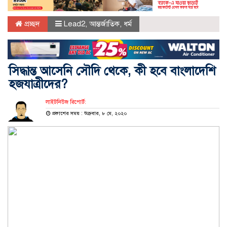
প্রচ্ছদ
Lead2
,
আন্তর্জাতিক
,
ধর্ম
সিদ্ধান্ত আসেনি সৌদি থেকে, কী হবে বাংলাদেশি
হজযাত্রীদের?
লাইটনিউজ রিপোর্ট:
প্রকাশের সময় : শুক্রবার, ৮ মে, ২০২০