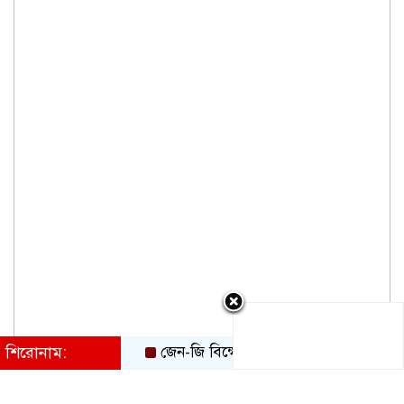
শিরোনাম:
জেন-জি বিক্ষোভের ধাক্কা, তরুণ ভোটার টানতে ইনস