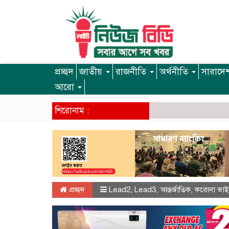
প্রচ্ছদ
জাতীয়
রাজনীতি
অর্থনীতি
সারাদে
আরো
শিরোনাম :
প্রচ্ছদ
Lead2
,
Lead3
,
আন্তর্জাতিক
,
করোনা ভাই