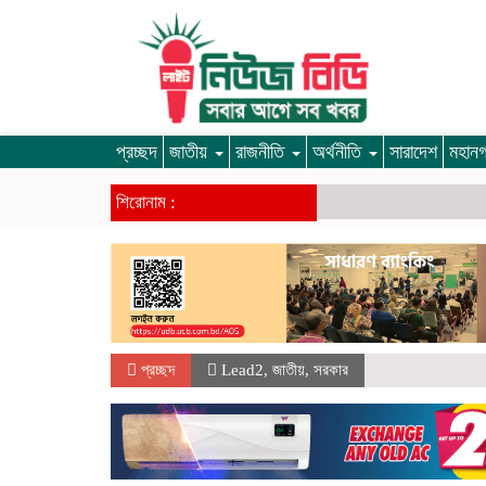
প্রচ্ছদ
জাতীয়
রাজনীতি
অর্থনীতি
সারাদেশ
মহান
শিরোনাম :
প্রচ্ছদ
Lead2
,
জাতীয়
,
সরকার