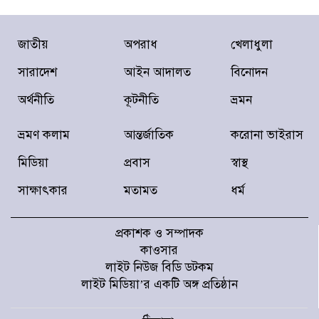
সাদ্দাম-ইনানকে ফোনে হামলার নির্দেশ দেন
জাতীয়
অপরাধ
খেলাধুলা
ওবায়দুল কাদের
সারাদেশ
আইন আদালত
বিনোদন
অর্থনীতি
কূটনীতি
ভ্রমন
৫ সেপ্টেম্বর ঢাকা-চট্টগ্রাম লংমার্চের ঘোষণা ১১-
দলীয় ঐক্যের
ভ্রমণ কলাম
আন্তর্জাতিক
করোনা ভাইরাস
মিডিয়া
প্রবাস
স্বাস্থ
দণ্ডপ্রাপ্ত হাসিনাকে বক্তব্যের সুযোগ দিয়ে
সার্বভৌমত্বের প্রতি অপমান করেছে ভারত:
সাক্ষাৎকার
মতামত
ধর্ম
রিজভী
প্রকাশক ও সম্পাদক
রাষ্ট্রপতি নির্বাচনের জন্য ইসিতে ভোটার তালিকা
কাওসার
লাইট নিউজ বিডি ডটকম
লাইট মিডিয়া’র একটি অঙ্গ প্রতিষ্ঠান
হরমুজ ইস্যুতে সমঝোতার পথে ইরান-ওমান