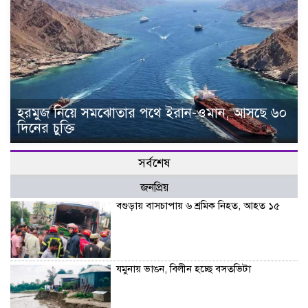
হরমুজ নিয়ে সমঝোতার পথে ইরান-ওমান, আসছে ৬০
দিনের চুক্তি
সর্বশেষ
জনপ্রিয়
বগুড়ায় বাসচাপায় ৬ শ্রমিক নিহত, আহত ১৫
যমুনায় ভাঙন, বিলীন হচ্ছে বসতভিটা