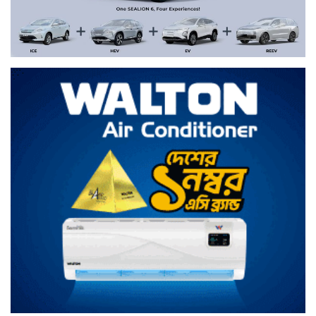
রাশিয়ার দুটি তেল শোধনাগারে ইউক্রেনের ড্রোন
হামলা
হাম উপসর্গে আরও ৬ শিশুর মৃত্যু
রাষ্ট্রপতি নির্বাচনের ভোটগ্রহণ ২০ আগস্ট
নদী দূষণ রোধে সমন্বিত পদক্ষেপ গ্রহণে
অবহেলার কোনো সুযোগ নেই: প্রধানমন্ত্রী
ইউক্রেনকে ধ্বংস করতে উত্তর কোরিয়ার ১২০টি
ব্যালিস্টিক মিসাইল মোতায়েন করছে রাশিয়া