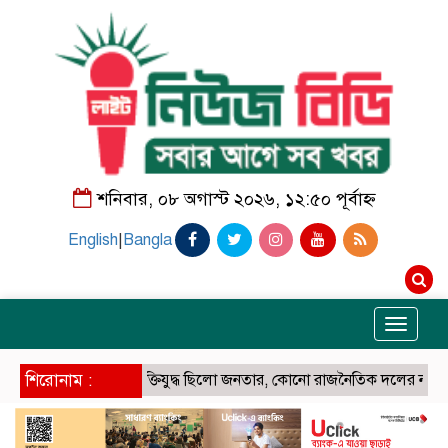
শনিবার, ০৮ অগাস্ট ২০২৬, ১২:৫০ পূর্বাহ্ন
English
|
Bangla
Toggle
navigati
শিরোনাম :
মুক্তিযুদ্ধ ছিলো জনতার, কোনো রাজনৈতিক দলের নয়: ভারপ্রাপ্ত রা