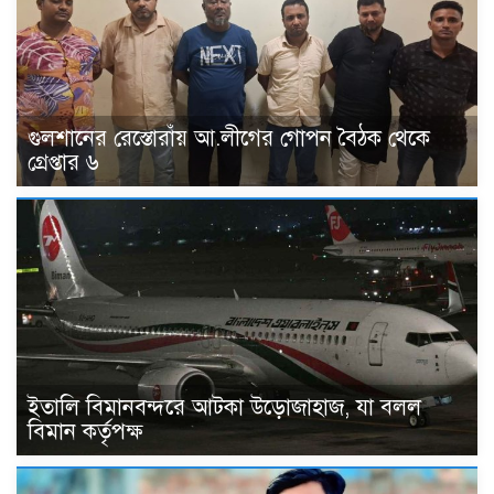
গুলশানের রেস্তোরাঁয় আ.লীগের গোপন বৈঠক থেকে
গ্রেপ্তার ৬
ইতালি বিমানবন্দরে আটকা উড়োজাহাজ, যা বলল
বিমান কর্তৃপক্ষ