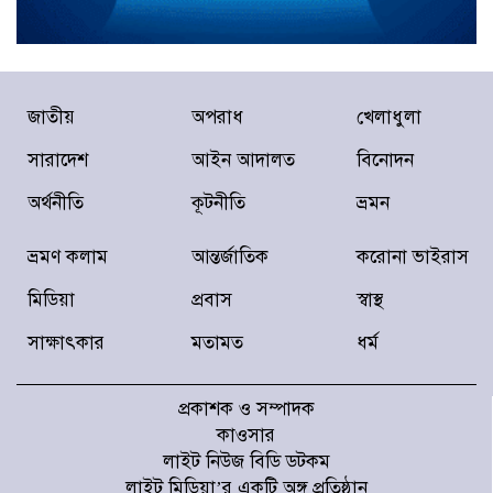
আমার স্বপ্ন আপনাদের কাছে দিয়ে গেলাম:
ইলিয়াস কাঞ্চন
দুই ঘণ্টার ব্যবধানে দুই জেলায় সড়কে ঝরল ১৬
জাতীয়
অপরাধ
খেলাধুলা
প্রাণ
সারাদেশ
আইন আদালত
বিনোদন
অর্থনীতি
কূটনীতি
ভ্রমন
“ট্রাম্পকে রাজি করান, তা না হলে…”
ভ্রমণ কলাম
আন্তর্জাতিক
করোনা ভাইরাস
মিডিয়া
প্রবাস
স্বাস্থ
সিলেটে দুই বাসের সংঘর্ষে নিহত ৮
সাক্ষাৎকার
মতামত
ধর্ম
প্রকাশক ও সম্পাদক
সব জল্পনার অবসান, রিয়াল মাদ্রিদেই ২০৩২
সাল পর্যন্ত থাকছেন ভিনিসিউস
কাওসার
লাইট নিউজ বিডি ডটকম
লাইট মিডিয়া’র একটি অঙ্গ প্রতিষ্ঠান