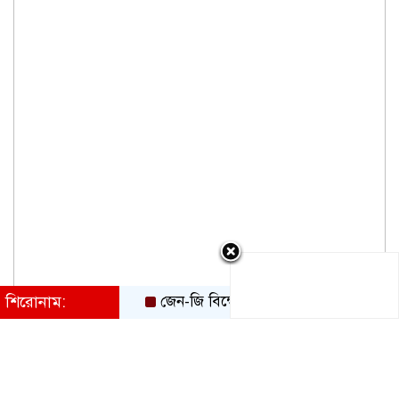
শিরোনাম:
জেন-জি বিক্ষোভের ধাক্কা, তরুণ ভোটার টানতে ইন