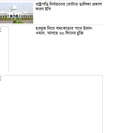
রাষ্ট্রপতি নির্বাচনের ভোটার তালিকা প্রকাশ
করল ইসি
হরমুজ নিয়ে সমঝোতার পথে ইরান-
ওমান, আসছে ৬০ দিনের চুক্তি