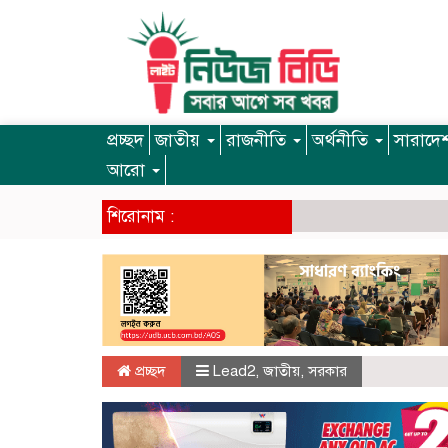
প্রচ্ছদ
জাতীয়
রাজনীতি
অর্থনীতি
সারাদে
আরো
শিরোনাম :
প্রচ্ছদ
Lead2
,
জাতীয়
,
সরকার