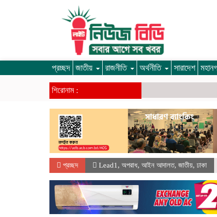
প্রচ্ছদ
জাতীয়
রাজনীতি
অর্থনীতি
সারাদেশ
মহান
শিরোনাম :
প্রচ্ছদ
Lead1
,
অপরাধ
,
আইন আদালত
,
জাতীয়
,
ঢাকা