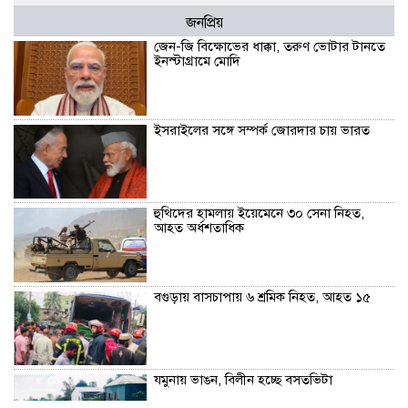
জনপ্রিয়
জেন-জি বিক্ষোভের ধাক্কা, তরুণ ভোটার টানতে
ইনস্টাগ্রামে মোদি
ইসরাইলের সঙ্গে সম্পর্ক জোরদার চায় ভারত
হুথিদের হামলায় ইয়েমেনে ৩০ সেনা নিহত,
আহত অর্ধশতাধিক
বগুড়ায় বাসচাপায় ৬ শ্রমিক নিহত, আহত ১৫
যমুনায় ভাঙন, বিলীন হচ্ছে বসতভিটা