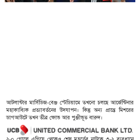
আটলান্টার মার্সিডিজ-বেঞ্জ স্টেডিয়ামে তখনো চলছে আর্জেন্টিনার
মহাকাব্যিক প্রত্যাবর্তনের উদযাপন। কিন্তু অন্য প্রান্তে মিশরের
ডাগআউটে তখন তীব্র ক্ষোভ আর পুঞ্জীভূত বারুদ।
২-০ গোলে এগিয়ে থেকেও শেষ মুহূর্তের নাটকে ৩-২ ব্যবধানে