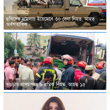
হুথিদের হামলায় ইয়েমেনে ৩০ সেনা নিহত, আহত
অর্ধশতাধিক
বগুড়ায় বাসচাপায় ৬ শ্রমিক নিহত, আহত ১৫