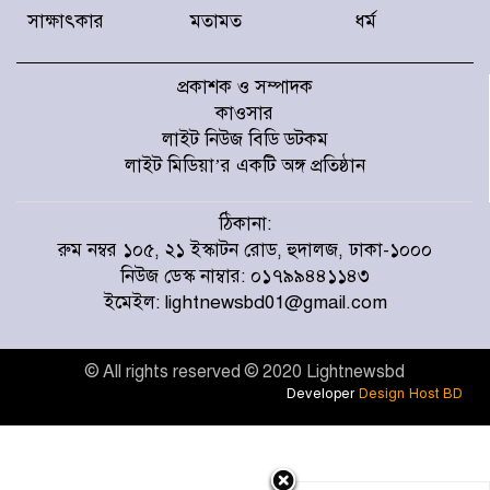
ব্যালিস্টিক মিসাইল মোতায়েন করছে রাশিয়া
সাক্ষাৎকার
মতামত
ধর্ম
প্রকাশক ও সম্পাদক
সাদ্দাম-ইনানকে ফোনে হামলার নির্দেশ দেন
ওবায়দুল কাদের
কাওসার
লাইট নিউজ বিডি ডটকম
লাইট মিডিয়া’র একটি অঙ্গ প্রতিষ্ঠান
৫ সেপ্টেম্বর ঢাকা-চট্টগ্রাম লংমার্চের ঘোষণা ১১-
দলীয় ঐক্যের
ঠিকানা:
রুম নম্বর ১০৫, ২১ ইস্কাটন রোড, হুদালজ, ঢাকা-১০০০
নিউজ ডেস্ক নাম্বার: ০১৭৯৯৪৪১১৪৩
দণ্ডপ্রাপ্ত হাসিনাকে বক্তব্যের সুযোগ দিয়ে
ইমেইল: lightnewsbd01@gmail.com
সার্বভৌমত্বের প্রতি অপমান করেছে ভারত:
রিজভী
© All rights reserved © 2020 Lightnewsbd
রাষ্ট্রপতি নির্বাচনের জন্য ইসিতে ভোটার তালিকা
Developer
Design Host BD
হরমুজ ইস্যুতে সমঝোতার পথে ইরান-ওমান