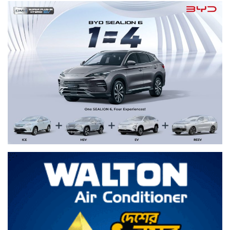
জঙ্গিবাদের ন্যারেটিভ আওয়ামী লীগের পুরোনো
চাল: পররাষ্ট্র প্রতিমন্ত্রী
বিটিভির মহাপরিচালক হলেন কাজী জেসিন
রাষ্ট্রপতি নির্বাচনের ভোটার তালিকা প্রকাশ করল
ইসি
হরমুজ নিয়ে সমঝোতার পথে ইরান-ওমান,
আসছে ৬০ দিনের চুক্তি
প্রথম শ্রেণিতে ভর্তিতে লটারি, দ্বিতীয়-নবমে
পরীক্ষা