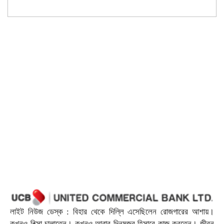
লাইট নিউজ ডেস্ক : বিহার থেকে দিল্লি এসেছিলেন রোজগারের আশায়।
কখনও রিক্সা চালাতেন। কখনও আবার দিনমজুর হিসাবে কাজ করতেন। জীবন