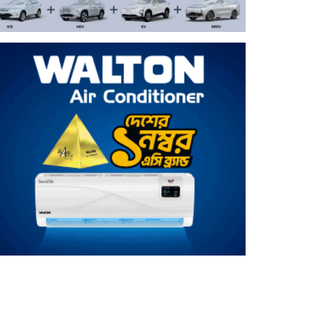
বেঁচে আছি ভালো আছি, এটাই সবচেয়ে
বড় কথা: মৌসুমী মৌ
বিয়ের ৬ মাস পেরোনোর আগেই তারকা
দম্পতির বিচ্ছেদের গুঞ্জন
দেশের সব বিমানবন্দরে নিরাপত্তা
জোরদারের নির্দেশ
শীর্ষ মাদক কারবারিদের নির্মোহ তালিকা
তৈরি হচ্ছে: স্বরাষ্ট্রমন্ত্রী
জন্মসূত্রে নাগরিকত্ব সীমিত করতে নতুন
আদেশে স্বাক্ষর ট্রাম্পের