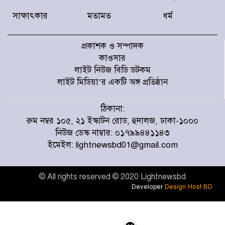
রুশ ক্ষেপণাস্ত্র রুখতে কেন ব্যর্থ ইউক্রেন
সাক্ষাৎকার
মতামত
ধর্ম
প্রকাশক ও সম্পাদক
বেঁচে আছি ভালো আছি, এটাই সবচেয়ে বড় কথা:
মৌসুমী মৌ
কাওসার
লাইট নিউজ বিডি ডটকম
লাইট মিডিয়া’র একটি অঙ্গ প্রতিষ্ঠান
বিয়ের ৬ মাস পেরোনোর আগেই তারকা
দম্পতির বিচ্ছেদের গুঞ্জন
ঠিকানা:
রুম নম্বর ১০৫, ২১ ইস্কাটন রোড, হুদালজ, ঢাকা-১০০০
নিউজ ডেস্ক নাম্বার: ০১৭৯৯৪৪১১৪৩
দেশের সব বিমানবন্দরে নিরাপত্তা জোরদারের
ইমেইল: lightnewsbd01@gmail.com
নির্দেশ
© All rights reserved © 2020 Lightnewsbd
শীর্ষ মাদক কারবারিদের নির্মোহ তালিকা তৈরি
Developer
Design Host BD
হচ্ছে: স্বরাষ্ট্রমন্ত্রী