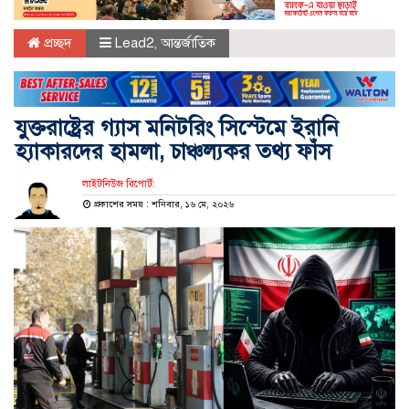
প্রচ্ছদ
Lead2
,
আন্তর্জাতিক
যুক্তরাষ্ট্রের গ্যাস মনিটরিং সিস্টেমে ইরানি
হ্যাকারদের হামলা, চাঞ্চল্যকর তথ্য ফাঁস
লাইটনিউজ রিপোর্ট:
প্রকাশের সময় : শনিবার, ১৬ মে, ২০২৬