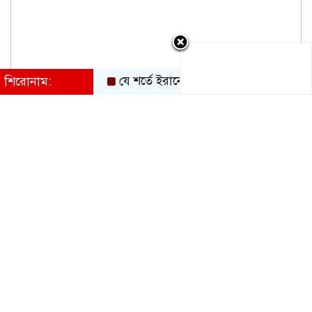
শিরোনাম:
যে শর্তে ইরানের ওপর থেকে নৌ অবরোধ তুলে নেবে যু