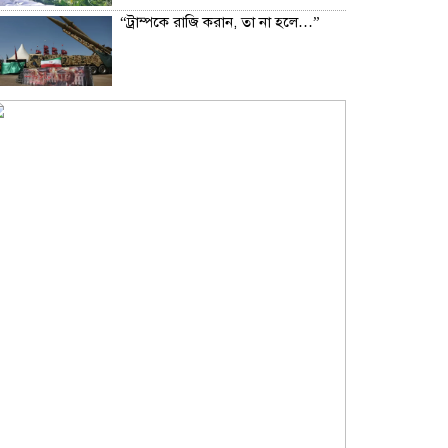
“ট্রাম্পকে রাজি করান, তা না হলে…”
সিলেটে দুই বাসের সংঘর্ষে নিহত ৮
সব জল্পনার অবসান, রিয়াল মাদ্রিদেই
২০৩২ সাল পর্যন্ত থাকছেন ভিনিসিউস
রুশ ক্ষেপণাস্ত্র রুখতে কেন ব্যর্থ ইউক্রেন
বেঁচে আছি ভালো আছি, এটাই সবচেয়ে
বড় কথা: মৌসুমী মৌ
বিয়ের ৬ মাস পেরোনোর আগেই তারকা
দম্পতির বিচ্ছেদের গুঞ্জন