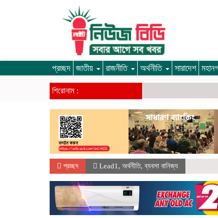
প্রচ্ছদ
জাতীয়
রাজনীতি
অর্থনীতি
সারাদেশ
মহান
শিরোনাম :
প্রচ্ছদ
Lead1
,
অর্থনীতি
,
ব্যবসা বানিজ্য