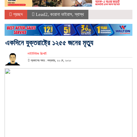
প্রচ্ছদ
Lead2
,
করোনা ভাইরাস
,
স্বাস্থ
একদিনে যুক্তরাষ্ট্রে ১২৫৫ জনের মৃত্যু
লাইটনিউজ রিপোর্ট:
প্রকাশের সময় : শুক্রবার, ২২ মে, ২০২০