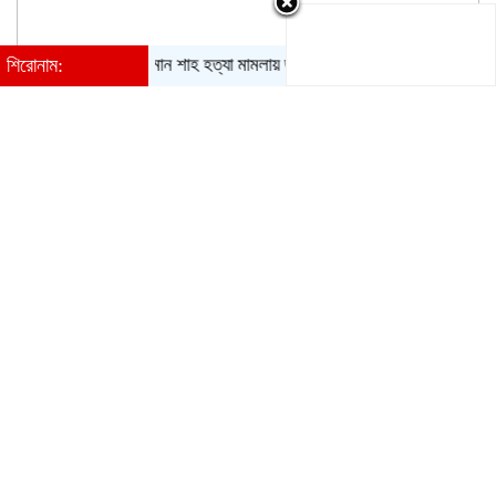
শিরোনাম:
সালমান শাহ হত্যা মামলায় ডন গ্রেফতার
গাজা থেকে ফিলিস্তিনিদ