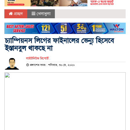
প্রচ্ছদ
খেলাধুলা
চ্যাম্পিয়নস লিগের ফাইনালের ভেন্যু হিসেবে
ইস্তানবুল থাকছে না
লাইটনিউজ রিপোর্ট:
প্রকাশের সময় : শনিবার, ৩০ মে, ২০২০