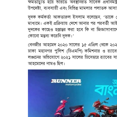
ক্ষমতাচ্যুত হয়ে ভারতে অবস্থানরত সাবেক প্রধানমন্
উপদেষ্টা, ব্যবসায়ী এবং বিভিন্ন মামলার পলাতক আ
দুদক কর্মকর্তা আকতারুল ইসলাম বলেছেন, ‘তাকে গ্রেপ্
মাধ্যমে। একই প্রক্রিয়ায় দেশে আনার পর পরবর্তী আই
দুদকের কাছেও হস্তান্তর করা হবে কি না জিজ্ঞাসাব
কোনো মন্তব্য করেনি দুদক।’
বেনজীর আহমেদ ২০২০ সালের ১৫ এপ্রিল থেকে ২০২২ 
ঢাকা মহানগর পুলিশ (ডিএমপি) কমিশনার ও র‍্যাব
লঙ্ঘনের অভিযোগে ২০২১ সালের ডিসেম্বরে র‍্যাবের সাত 
আহমেদের নামও ছিল।