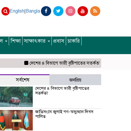
English
|
Bangla
ইল
শিক্ষা
সাক্ষাৎকার
প্রবাস
চাকরি
দেশের ৪ বিভাগে ভারী বৃষ্টিপাতের সতর্কতা
জাতিসংঘে জুলাই গণ-অভ্
সর্বশেষ
জনপ্রিয়
দেশের ৪ বিভাগে ভারী বৃষ্টিপাতের
সতর্কতা
জাতিসংঘে জুলাই গণ-অভ্যুত্থান দিবস
পালিত