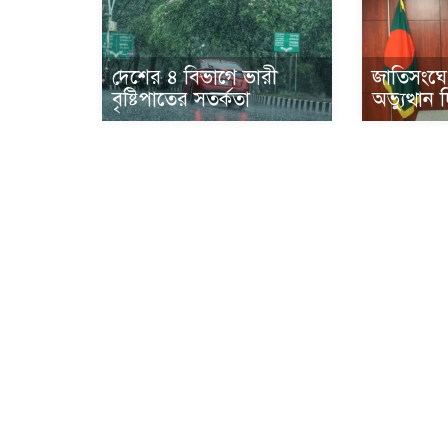
দেশের ৪ বিভাগে ভারী
জাতিসংঘে
বৃষ্টিপাতের সতর্কতা
অভ্যুত্থা