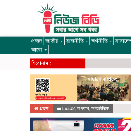
প্রচ্ছদ
জাতীয়
রাজনীতি
অর্থনীতি
সারাদে
আরো
শিরোনাম :
প্রচ্ছদ
Lead2
,
অপরাধ
,
আন্তর্জাতিক