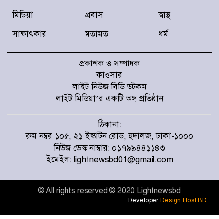
মিডিয়া
প্রবাস
স্বাস্থ
সালমান শাহ হত্যা মামলায় ডন গ্রেফতার
সাক্ষাৎকার
মতামত
ধর্ম
প্রকাশক ও সম্পাদক
গাজা থেকে ফিলিস্তিনিদের উচ্ছেদ ‘রেড লাইন’,
মিশরের সতর্কবার্তা
কাওসার
লাইট নিউজ বিডি ডটকম
লাইট মিডিয়া’র একটি অঙ্গ প্রতিষ্ঠান
যুক্তরাষ্ট্রকে কোনো ছাড় দেয়নি ইরান:
পেজেশকিয়ান
ঠিকানা:
রুম নম্বর ১০৫, ২১ ইস্কাটন রোড, হুদালজ, ঢাকা-১০০০
নিউজ ডেস্ক নাম্বার: ০১৭৯৯৪৪১১৪৩
রাষ্ট্রপতি নির্বাচনে ১১ দলীয় ঐক্যের প্রার্থী অলি
ইমেইল: lightnewsbd01@gmail.com
আহমদ
© All rights reserved © 2020 Lightnewsbd
দেশে প্রাইভেট টিউশন মহামারি আকার ধারণ
Developer
Design Host BD
করেছে: গণশিক্ষা প্রতিমন্ত্রী