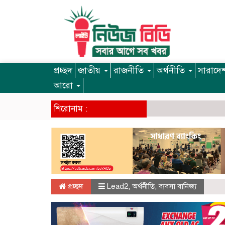
প্রচ্ছদ
জাতীয়
রাজনীতি
অর্থনীতি
সারাদে
আরো
শিরোনাম :
প্রচ্ছদ
Lead2
,
অর্থনীতি
,
ব্যবসা বানিজ্য