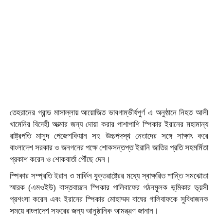
তেহরানের গ্রান্ড মাসাল্লায় আয়োজিত ভাবগাম্ভীর্যপুর্ণ এ অনুষ্ঠানে নিহত আলী
খামেনির বিদেহী আত্মার জন্য দোয়া করার পাশাপাশি স্পিকার ইরানের মহামান্য
রাষ্ট্রপতি মাসুদ পেজেশকিয়ান সহ উচ্চপদস্থ নেতাদের সঙ্গে সাক্ষাৎ করে
বাংলাদেশ সরকার ও জনগনের পক্ষে শোকসন্তপ্ত ইরানি জাতির প্রতি সহমর্মিতা
প্রকাশ করেন ও শোকবার্তা পৌঁছে দেন।
স্পিকার সম্প্রতি ইরান ও মার্কিন যুক্তরাষ্ট্রের মধ্যে স্বাক্ষরিত শান্তি সমঝোতা
স্মারক (এমওইউ) বাস্তবায়নে স্পিকার গালিবাফের গঠনমূলক ভূমিকার ভূয়সী
প্রশংসা করেন এবং ইরানের স্পিকার মোহাম্মদ বাঘের গালিবাফকে সুবিধাজনক
সময়ে বাংলাদেশ সফরের জন্য আনুষ্ঠানিক আমন্ত্রণ জানান।