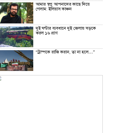
আমার স্বপ্ন আপনাদের কাছে দিয়ে
গেলাম: ইলিয়াস কাঞ্চন
দুই ঘণ্টার ব্যবধানে দুই জেলায় সড়কে
ঝরল ১৬ প্রাণ
“ট্রাম্পকে রাজি করান, তা না হলে…”
সিলেটে দুই বাসের সংঘর্ষে নিহত ৮
সব জল্পনার অবসান, রিয়াল মাদ্রিদেই
২০৩২ সাল পর্যন্ত থাকছেন ভিনিসিউস
রুশ ক্ষেপণাস্ত্র রুখতে কেন ব্যর্থ ইউক্রেন