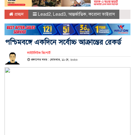
প্রচ্ছদ
Lead2
,
Lead3
,
আন্তর্জাতিক
,
করোনা ভাইরাস
পশ্চিমবঙ্গে একদিনে সর্বোচ্চ আক্রান্তের রেকর্ড
লাইটনিউজ রিপোর্ট:
প্রকাশের সময় : সোমবার, ১১ মে, ২০২০